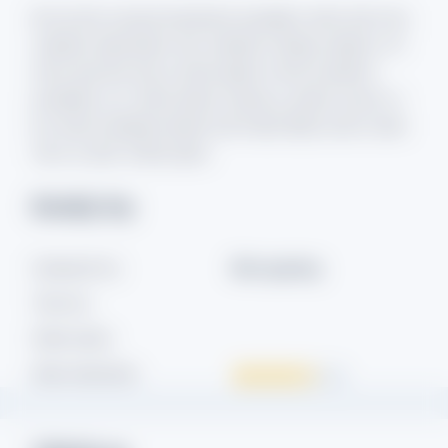
Ak vás táto recenzia dostatočne navnadila a máte chuť si hru
vyskúšať, odporúčame vám vyskúšať si Spingo zadarmo. Pri
tomto type hier, kde sa treba najskôr trocha zoznámiť s
pravidlami, je to veľká výhoda. Využite ju, naučte sa ako to v
hre chodí a následne budete mať troška ľahšiu cestu k výhre.
Tak si to užite. Držíme palce.
Detaily hry
Dodávateľ hry:
Microgaming
Téma hry:
Online kasíno:
Naše hodnotenie: