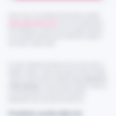
Stáva sa vám, že sa pristihnete ako bezcieľne scrolujete
ponukou online kasínových hier
a hoci sú ich všade doslova
tony, nedokážete si vybrať nič čo by vás zaujalo? Automaty
ste už vyskúšali všetky, kartové hry nehrávate, do binga sa
vám nechce a ruleta je nuda?
A čo takto vyskúšať niečo úplne nové? Hru, ktorá si berie to
najlepšie z binga a z rulety a dáva hráčom možnosť vyskúšať
si niečo nie, úplne obvyklé? Vyskúšajte Spingo.
Ruletová hra
od Microgamingu
je svojim konceptom unikátna. Pokiaľ vás
už nebavia klasické hry, môže byť tým správnym
nakopávačom, ktorý vám opäť vráti chuť do hry.
POZOR, TIPOS Jackpot -
Povedomé a predsa úplne iné
Zlatý v kasíne eTIPOS.sk