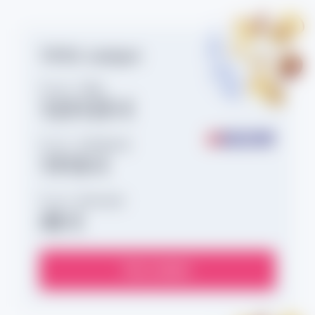
TIPOS Jackpot
Úroveň:
Zlatý
123125 €
Úroveň:
Strieborný
1918 €
Úroveň:
Bronzový
48 €
Hraj o jackpot