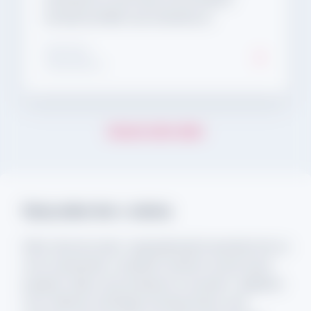
pochopiť pravidlám tejto hazardnej hry.
2018-03-06
onlineruleta.sk
Zobraziť všetky články
Vývoj online hier s ruletou
Online ruleta ako jedna z najpopulárnejších hazardných hier na
svete zaznamenala v poslednom desaťročí výrazný nárast
popularity vďaka svojej dostupnosti a inováciám v digitálnom
svete. Moderné technológie umožňujú hráčom zažiť