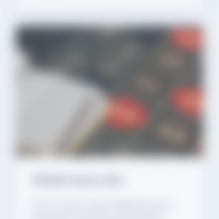
Základné výrazy rulety
Pozri si a nauč sa význam základných výrazov
používaných pri hraní rulety, iba tak dokážeš