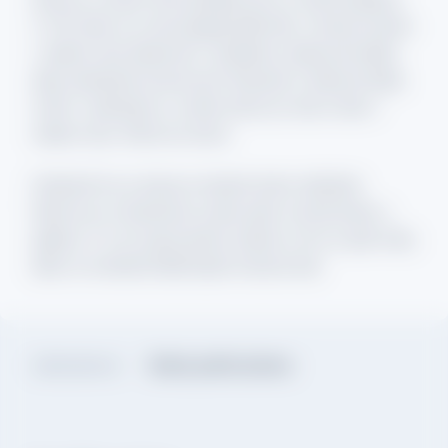
V LIVE rulete sa k vám pripájajú ďalší hráči, s ktorými môžete
v reálnom čase diskutovať o výsledkoch, analyzovať taktiky
alebo jednoducho konverzovať. Nemusíte si sťahovať žiadny
softvér. Jednoducho si zvolíte miesto pri stole a hráte v
reálnom čase. Koľko len chcete.
Dodávateľ hry je teda pre mnohých hráčov dôležitým
faktorom pri rozhodovaní, na akej rulete roztočia koleso s
guličkou. Či z hry majú pozitívny zážitok a k hre sa opäť vrátia,
alebo sa rozhodnú hľadať lepšie možnosti inde.
onlineruleta.sk
Rulety podľa výrobcu