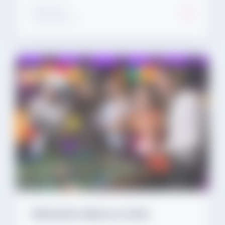
2024-10-22
onlineruleta.sk
Nekonečná zábava na rulete