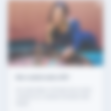
Kde si zahráš ruletu LIVE?
Uži si skvelú zábavu v LIVE rulete, ktorú si môžeš
vychutnať už aj vo vybraných slovenských online
kasínach.